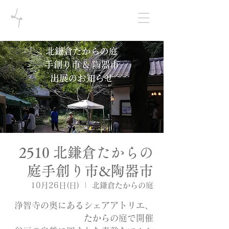
2510 北鎌倉たからの
庭手創り市&陶器市
10月26日(日)
  |  
北鎌倉たからの庭
浄智寺の奥にあるシェアアトリエ、
たからの庭で開催