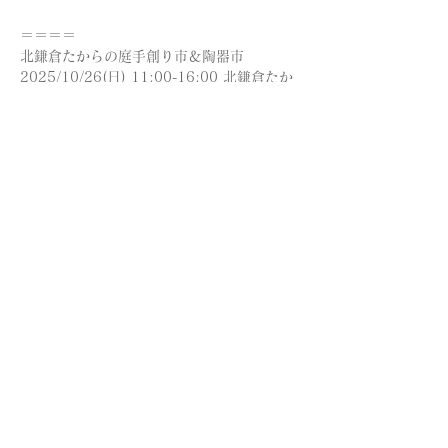
＝＝＝＝
北鎌倉たからの庭手創り市＆陶器市
2025/10/26(日) 11:00-16:00 北鎌倉たか
らの庭
〒247-0062 神奈川県鎌倉市山ノ内１４１
８
詳しいアクセス方法はたからの庭さんのweb
サイトをご覧ください。
https://takarano-niwa.com/
このイベントをシェア