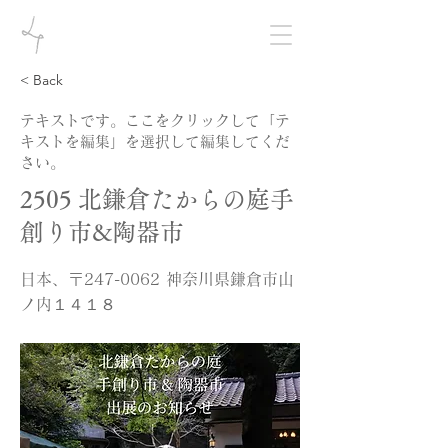
< Back
テキストです。ここをクリックして「テ
キストを編集」を選択して編集してくだ
さい。
2505 北鎌倉たからの庭手
創り市&陶器市
日本、〒247-0062 神奈川県鎌倉市山
ノ内１４１８