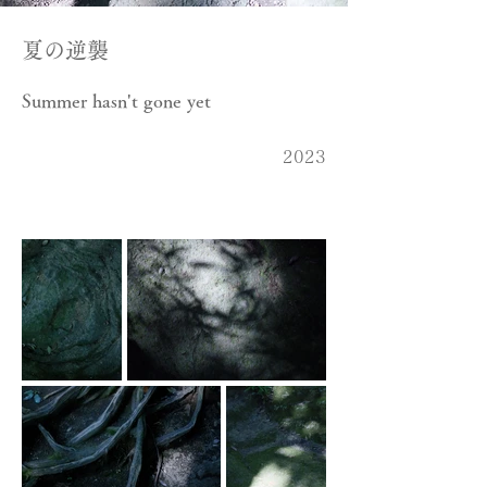
夏の逆襲
Summer hasn't gone yet
2023