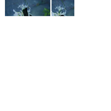
前へ>
<次へ