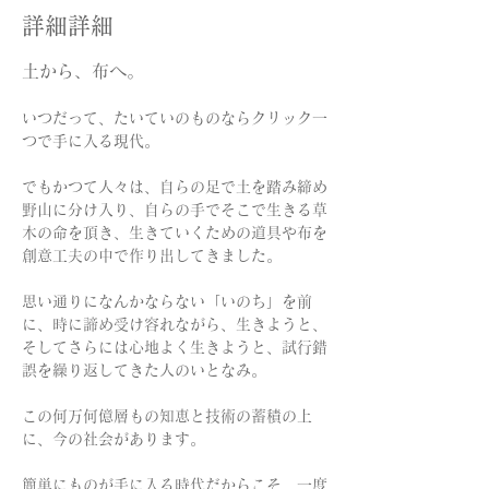
詳細詳細
土から、布へ。
いつだって、たいていのものならクリック一
つで手に入る現代。 
でもかつて人々は、自らの足で土を踏み締め
野山に分け入り、自らの手でそこで生きる草
木の命を頂き、生きていくための道具や布を
創意工夫の中で作り出してきました。
思い通りになんかならない「いのち」を前
に、時に諦め受け容れながら、生きようと、
そしてさらには心地よく生きようと、試行錯
誤を繰り返してきた人のいとなみ。
この何万何億層もの知恵と技術の蓄積の上
に、今の社会があります。
簡単にものが手に入る時代だからこそ、一度