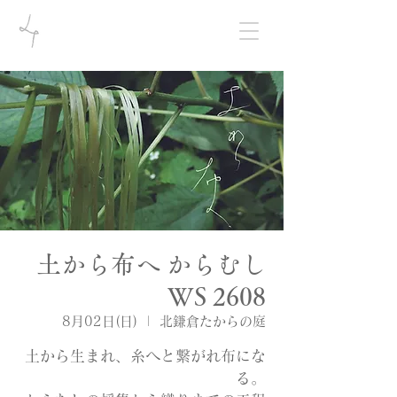
土から布へ からむし
WS 2608
8月02日(日)
  |  
北鎌倉たからの庭
土から生まれ、糸へと繋がれ布にな
る。