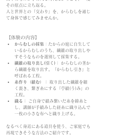
その原点に立ち返る。
人と世界との「交わり」を、からむしを通じ
て身体で感じてみませんか。
【体験の内容】
からむしの採集
：たからの庭に自生して
いるからむしのうち、繊維の取り出しや
すそうなものを選別して採集する。
繊維の取り出し(引く)：
 からむしの茎か
ら繊維を取り出す。「からむし引き」と
呼ばれる工程。
糸作り（績む）：
 取り出した繊維を細
く裂き、繋ぎ糸にする「苧績(う)み」の
工程。
織る：
 ご自身で績み繋いだ糸を緯糸と
し、講師が手績みした経糸に織り込んで
一枚の小さな布へと織り上げる。
なるべく身近にある道具を使う、ご家庭でも
再現できそうな方法のご紹介です。 