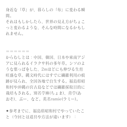
身近な「草」が、暮らしの「布」に変わる瞬
間。 
それはもしかしたら、世界の見え方がちょこ
っと変わるような、そんな時間になるかもし
れません。
＝＝＝＝＝＝
からむしとは：中国、韓国、日本や東南アジ
アに見られるイラクサ科の多年草。シソのよ
うな葉っぱをした、2mほどにも伸びる生育
旺盛な草。縄文時代にはすでに繊維利用の痕
跡が見られ、全国各地で自生する。福島県昭
和村や沖縄の宮古島などでは繊維採取目的に
栽培もされる。別名苧麻(ちょま)、青苧(あ
おそ)、ぶー、など。英名ramie(ラミー)。
⚫︎参考までに、福島県昭和村でやっていたこ
と（今回とは道具や方法が違います）：