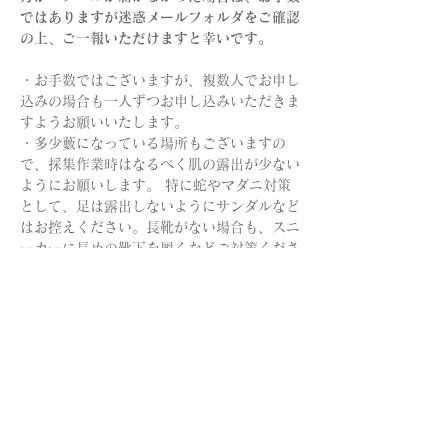
ではありますが迷惑メールフォルダをご確認
の上、ご一報いただけますと幸いです。
・お手数ではございますが、複数人でお申し
込みの場合も一人ずつお申し込みいただきま
すようお願いいたします。
・多少藪になっている場所もございますの
で、採集作業時はなるべく肌の露出が少ない
ようにお願いします。 特に蛇やマダニ対策
として、足は露出しないようにサンダルなど
はお控えください。長靴がない場合も、スニ
ーカーに長めの靴下を履くなどご対策くださ
い。 
・テントを設置いたしますが、飲み物や帽子
など、各自熱中症対策をお願いいたしま
す。 
・コンビニ等遠いため、昼食は事前に各自ご
用意くださいますようお願いいたします。
・植物の状態・気温などの状況によって、繊
維取り出しはデモンストレーションのみとな
る場合がございます。