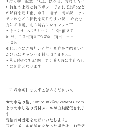
⚫︎持ち物・服装：昼食、飲み物、汚れてもい
い長袖の上着と長ズボン、できれば長靴など
の足首を隠す靴、軍手、帽子、摘果鋏・キッ
チン鋏などの植物を切りやすい鋏 、必要な
方は老眼鏡、雨の場合はレインウェア
⚫︎キャンセルポリシー：14-8日前まで 
50%、7-2日前まで70%、前日・当日
100％
※代わりにご参加いただける方をご紹介いた
だければキャンセル料は頂きません。
⚫︎荒天時の対応に関して：荒天時は中止もし
くは延期となります。 
＝＝＝＝＝＝＝  
【注意事項】※必ずお読みください※ 
★
お申込み後、umito.mk@wixevents.com
よりお申し込み受付メールが自動配信されま
す。
受信許可設定をお願いいたします。
万が一メールが届かなかった場合は、お手数