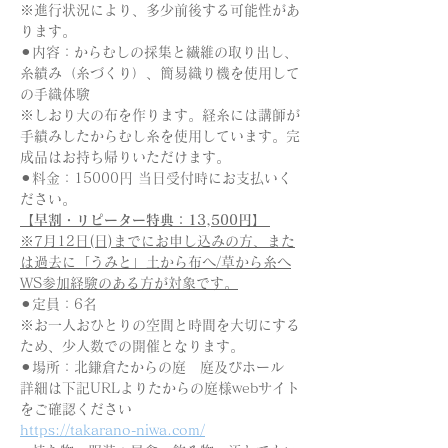
※進行状況により、多少前後する可能性があ
ります。
⚫︎内容：からむしの採集と繊維の取り出し、
糸績み（糸づくり）、簡易織り機を使用して
の手織体験 
※しおり大の布を作ります。経糸には講師が
手績みしたからむし糸を使用しています。完
成品はお持ち帰りいただけます。
⚫︎料金：15000円 当日受付時にお支払いく
ださい。 
【早割・リピーター特典：13,500円】
※7月12日(日)までにお申し込みの方、また
は過去に「うみと」土から布へ/草から糸へ
WS参加経験のある方が対象です。
⚫︎定員：6名
※お一人おひとりの空間と時間を大切にする
ため、少人数での開催となります。
⚫︎場所：北鎌倉たからの庭　庭及びホール 
詳細は下記URLよりたからの庭様webサイト
をご確認ください
https://takarano-niwa.com/